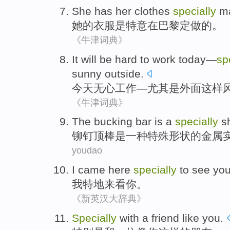
She
has her
clothes
specially
m
她
的
衣服
是
特意
在
巴黎
定做的。
《牛津词典》
It
will be hard to
work
today
—
sp
sunny
outside
.
今天
无心
工作
—
尤其是
外面
这样
《牛津词典》
The bucking
bar
is
a
specially
s
铆钉
顶
棒
是
一种
特殊
形状
的
金属
youdao
I
came here
specially
to see
yo
我
特地
来看
你
。
《新英汉大辞典》
Specially
with
a
friend
like
you
.