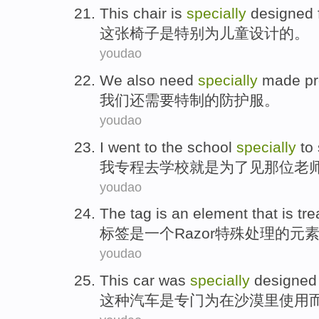
This
chair
is
specially
designed
这
张椅子
是
特别
为
儿童
设计
的。
youdao
We
also
need
specially
made
pr
我们
还
需要
特制
的
防护
服
。
youdao
I
went
to the
school
specially
to
我
专程去
学校
就是
为了
见
那位
老
youdao
The
tag
is
an
element
that
is tr
标签
是
一个
Razor
特殊处理的
元
youdao
This
car
was
specially
designed
这种
汽车
是
专门
为
在
沙漠
里
使用