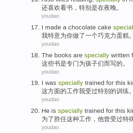
还
喜欢
看书
，
特别是
在
夜晚
。
youdao
I
made
a
chocolate
cake
special
我
特意
为
你
做了
一个
巧克力
蛋糕
youdao
The
books
are
specially
written
这些
书
是
专门
为
孩子们
而写
的。
youdao
I
was
specially
trained
for
this
k
这
方面
的
工作
我
受过
特别
的训练
youdao
He
is
specially
trained
for
this k
为了
胜任
这种
工作
，
他
曾
受过
特
youdao