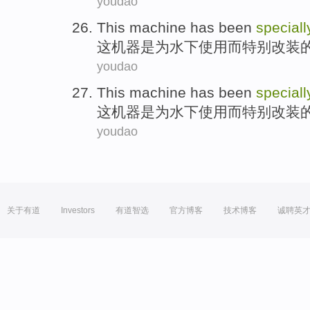
youdao
This
machine
has
been
speciall
这
机器
是
为
水下
使用
而特别
改装
youdao
This
machine
has
been
speciall
这
机器
是
为
水下
使用
而特别
改装
youdao
关于有道
Investors
有道智选
官方博客
技术博客
诚聘英