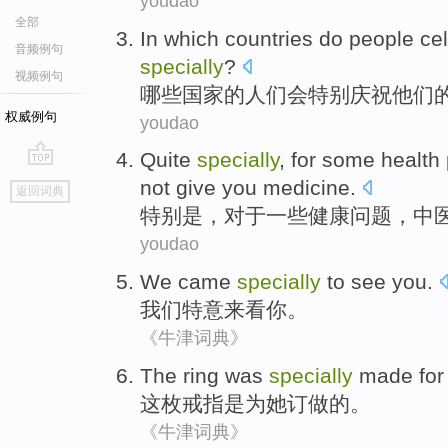
youdao
全部
In which
countries
do people
ce
音频例句
specially
?
视频例句
哪些
国家
的
人们
会
特别
庆祝
他们
权威例句
youdao
Quite
specially
,
for
some
health
go
not
give
you
medicine
.
返回词典
top
特别是
，
对于
一些
健康
问题
，
中
youdao
We
came
specially
to see
you
.
我们
特意
来看
你
。
《牛津词典》
The
ring
was
specially
made
for
这
枚戒指
是
为
她
订做
的。
《牛津词典》