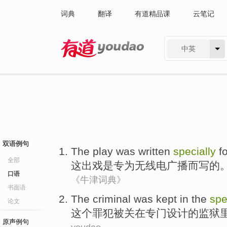
词典
翻译
有道精品课
云笔记
中英
有道 - 网易旗下搜索
双语例句
The
play
was
written
specially
f
全部
这
出戏
是
专
为
无线电广播
而写
的
口语
《牛津词典》
书面语
The
criminal
was
kept
in the
spe
论文
这个
罪犯
被
关
在
专门
设计
的
监狱
原声例句