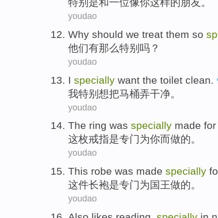
特别是
和
一位
像
你
这样的
朋友
。
youdao
Why
should we treat
them
so
sp
他们
有那么
特别
吗？
youdao
I
specially
want
the toilet
clean
.
我
特别
想
把
马桶弄干净。
youdao
The
ring
was
specially
made
for
这
枚戒指
是
专门
为
你
而做的。
youdao
This
robe
was
made
specially
fo
这件
长袍
是
专门
为
国王
做的。
youdao
Also
likes
reading
,
specially
in
n