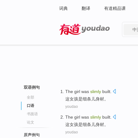
词典
翻译
有道精品课
中
有道 - 网易旗下搜索
双语例句
The
girl
was
slimly
built.
全部
这
女孩
是
细条
儿身材
。
口语
youdao
书面语
The
girl
was
slimly
built.
论文
这
女孩
是
细条
儿身材
。
youdao
原声例句