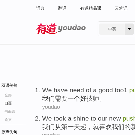
词典
翻译
有道精品课
云笔记
中英
有道 - 网易旗下搜索
双语例句
We
have need
of
a
good
too1
p
全部
我们
需要
一个
好
技师
。
口语
youdao
书面语
We
took a shine to
our
new
pus
论文
我们
从
第一
天
起，就喜欢
我们
的
原声例句