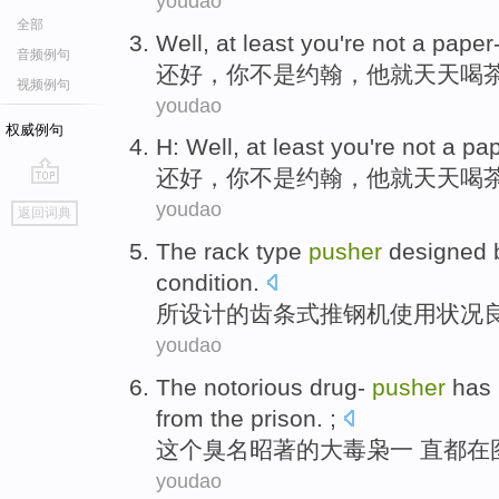
youdao
全部
Well
, at least
you
're not
a paper
音频例句
还好
，
你
不是
约翰，他就天天喝
视频例句
youdao
权威例句
H:
Well
, at least
you
're not
a pap
还好
，
你
不是
约翰，他就天天喝
go
youdao
返回词典
top
The
rack
type
pusher
designed
condition
.
所设计
的
齿条
式
推
钢
机使用
状况
youdao
The
notorious
drug-
pusher
has
from the prison. ;
这个
臭名昭著
的大毒枭
一
直都在
youdao