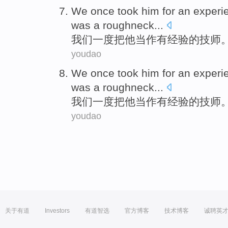
We
once
took
him
for
an
experi
was
a
roughneck
...
我们
一度
把
他
当作
有经验
的
技师
youdao
We
once
took
him
for
an
experi
was
a
roughneck
...
我们
一度
把
他
当作
有经验
的
技师
youdao
关于有道
Investors
有道智选
官方博客
技术博客
诚聘英