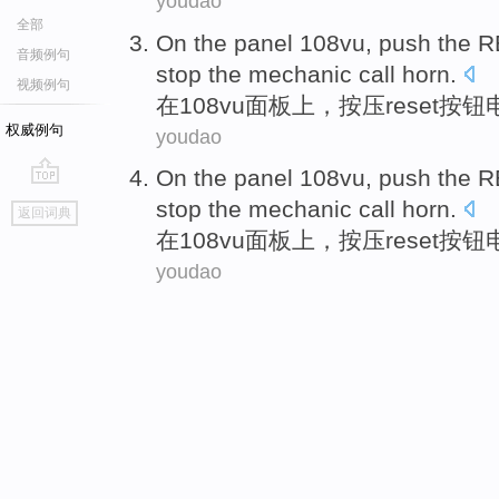
youdao
全部
On
the
panel
108
vu
,
push
the 
音频例句
stop
the
mechanic
call
horn
.
视频例句
在
108
vu
面板
上，
按压
reset
按钮
权威例句
youdao
On
the
panel
108
vu
,
push
the 
go
stop
the
mechanic
call
horn
.
返回词典
top
在
108
vu
面板
上，
按压
reset
按钮
youdao