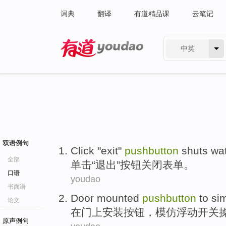
词典
翻译
有道精品课
云笔记
中英
有道 - 网易旗下搜索
双语例句
Click
"
exit
"
pushbutton
shuts
wa
全部
单击
“
退出
”
按钮
关闭
表单
。
口语
youdao
书面语
Door
mounted
pushbutton
to
si
论文
在门
上安装
按钮
，
模仿
浮动
开关
原声例句