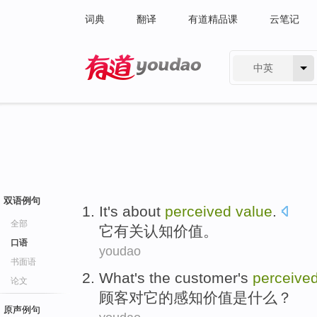
词典
翻译
有道精品课
云笔记
中英
有道 - 网易旗下搜索
双语例句
It
's about
perceived
value
.
全部
它
有关
认知
价值
。
口语
youdao
书面语
What
's
the
customer
's
perceive
论文
顾客
对
它
的
感知
价值
是
什么
？
原声例句