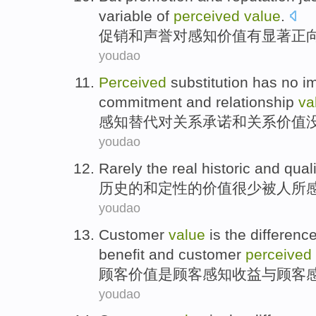
variable of
perceived
value
.
促销
和
声誉
对
感知
价值
有
显著
正
youdao
Perceived
substitution
has no
i
commitment
and
relationship
va
感知
替代
对
关系
承诺
和
关系
价值
youdao
Rarely
the
real
historic
and
quali
历史
的
和
定性
的
价值
很少
被人所
youdao
Customer
value
is
the differenc
benefit
and
customer
perceived
顾客
价值
是
顾客
感知
收益
与
顾客
youdao