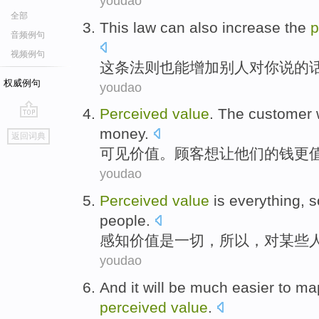
youdao
全部
This
law
can
also
increase
the
p
音频例句
视频例句
这
条法则
也
能
增加
别人
对
你说的
权威例句
youdao
Perceived
value
.
The customer
go
money
.
返回词典
top
可见
价值
。
顾客
想让
他们
的
钱
更
youdao
Perceived
value
is
everything
,
s
people
.
感知
价值
是
一切
，
所以
，
对
某些
youdao
And it
will
be much easier
to ma
perceived
value
.