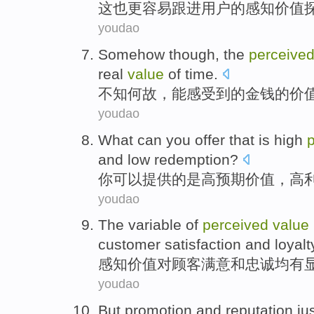
这
也
更
容易跟进
用户
的感知价值
youdao
Somehow though
, the
perceive
real
value
of
time
.
不知
何故，
能感受到
的
金钱
的
价
youdao
What
can you
offer
that is
high
and
low
redemption
?
你
可以
提供
的
是
高
预期
价值
，
高
youdao
The variable of
perceived
value
customer
satisfaction
and
loyalt
感知
价值
对
顾客
满意
和
忠诚均
有
youdao
But promotion
and
reputation
ju