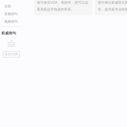
例句来自VOA、美剧等，您可以边
例句来自权威英文
全部
看美剧边学地道的美语。
等，提供最专业的
音频例句
视频例句
权威例句
go
返回词典
top