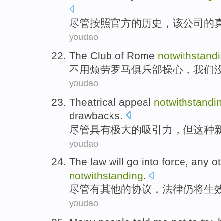
尽管按照
官方
的
历史
，
该
公司
的
youdao
The
Club
of
Rome
notwithstand
不用烦劳罗马
俱乐部
操心
，
我们
youdao
Theatrical
appeal
notwithstandi
drawbacks
.
尽管
具有极大的
吸引力
，但
这种
youdao
The
law
will
go into force
,
any
o
notwithstanding
.
尽管
有
其他
的
协议
，
法律
仍
将
生
youdao