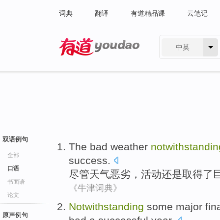
词典
翻译
有道精品课
云笔记
中英
有道 - 网易旗下搜索
双语例句
The
bad
weather
notwithstandin
全部
success
.
口语
尽管
天气
恶劣
，
活动
还是取得
了
书面语
《牛津词典》
论文
Notwithstanding
some
major
fin
原声例句