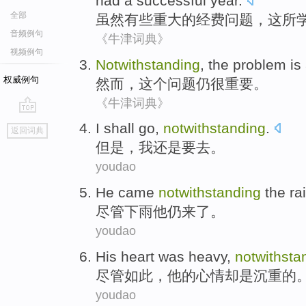
had
a
successful
year.
全部
虽然
有些
重大
的
经费
问题
，
这
所
音频例句
《牛津词典》
视频例句
Notwithstanding
,
the
problem
is
权威例句
然而
，
这个
问题
仍
很
重要
。
《牛津词典》
go
I
shall
go
,
notwithstanding
.
返回词典
top
但是，
我
还是
要
去
。
youdao
He
came
notwithstanding
the
ra
尽管
下雨
他
仍
来了
。
youdao
His
heart
was
heavy
,
notwithsta
尽管如此
，
他
的
心情
却是
沉重的
youdao