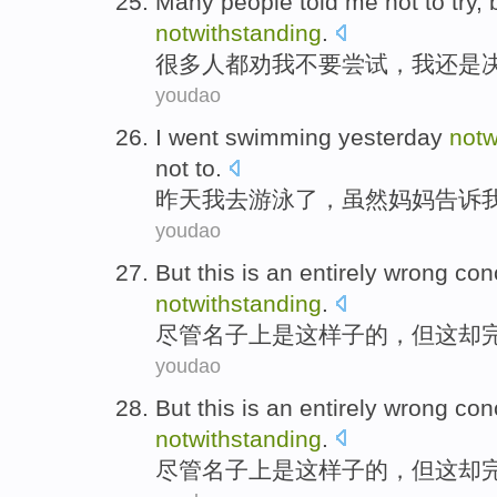
Many
people
told
me
not
to try
,
notwithstanding
.
很多
人都
劝
我
不要
尝试
，
我
还是
youdao
I
went
swimming
yesterday
notw
not
to
.
昨天
我
去
游泳
了，
虽然
妈妈
告诉
youdao
But
this
is
an
entirely
wrong
con
notwithstanding
.
尽管
名子上
是
这
样子的，
但
这
却
youdao
But
this
is
an
entirely
wrong
con
notwithstanding
.
尽管
名子上
是
这
样子的，
但
这
却