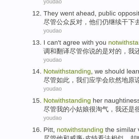
youdao
They
went
ahead,
public
opposi
尽管
公众
反对
，
他们
仍
继续
干下
youdao
I
can't
agree with
you
notwithst
调和
翻译尽管
你
说
的是
对的，
我
youdao
Notwithstanding
,
we
should
lear
尽管如此
，
我们
应
学会
欣然地
原
youdao
Notwithstanding
her
naughtines
尽管
我
的
小姑娘
很
淘气
，
我
还是
youdao
Pitt
,
notwithstanding
the
similar
尽管
他和威廉·
皮特
看法
相似
，却