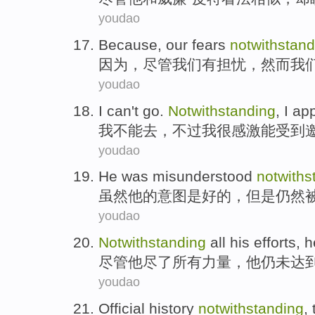
youdao
Because
,
our
fears
notwithstand
因为
，
尽管
我们
有担忧，然而
我
youdao
I
can't
go
.
Notwithstanding
, I
app
我
不能
去
，
不过
我
很感激能
受到
youdao
He
was misunderstood
notwiths
虽然
他
的意图
是
好的
，但是仍然
youdao
Notwithstanding
all
his
efforts
,
h
尽管
他
尽了
所有
力量
，
他
仍
未
达
youdao
Official
history
notwithstanding
,