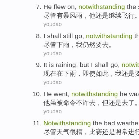
He
flew
on,
notwithstanding
the
尽管
有
暴风雨
，
他
还是继续
飞行
youdao
I
shall
still
go
,
notwithstanding
t
尽管
下雨
，
我
仍然
要去
。
youdao
It
is raining
; but
I
shall
go
,
notwi
现在
在
下雨
，
即使
如此，
我
还是
youdao
He
went
,
notwithstanding
he
wa
他
虽
被
命令
不许
去
，但还是去了
youdao
Notwithstanding
the
bad
weathe
尽管
天气
很糟
，
比赛
还是
照常进