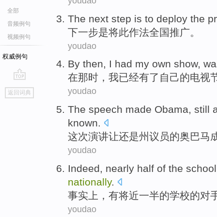
youdao
全部
The next step
is
to deploy
the
pr
音频例句
下一步
是
将
此
作法
全国推广
。
视频例句
youdao
权威例句
By then
,
I
had
my own
show
, w
在
那时，
我
已经有
了
自己
的电视
go
youdao
返回词典
top
The speech
made
Obama
,
still
known
.
这次
演讲
让
还是
州
议员
的
奥巴马
youdao
Indeed
,
nearly
half
of
the
school
nationally
.
事实上
，
有将近
一半
的
学校
的
对
youdao