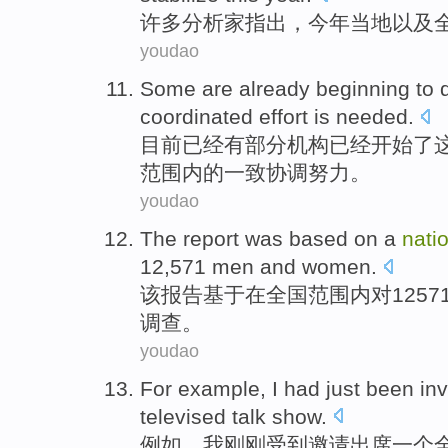
许多
分析家指出
，
今年
当地
以及
youdao
Some
are already
beginning to
d
coordinated
effort
is needed
.
目前
已经
有部分
机构已经
开始
了
范围内
的一致
协调
努力。
youdao
The
report
was
based on
a
natio
12,571
men
and
women
.
该
报告
基于
在
全国
范围内对1257
调查。
youdao
For example
,
I
had just
been inv
televised
talk
show
.
例如
，
我
刚刚
受到
邀请
出席
一
个