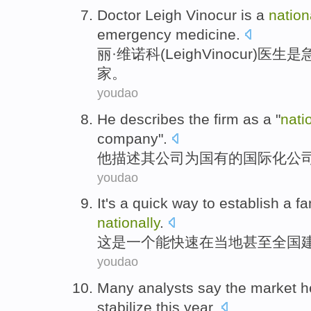
Doctor
Leigh
Vinocur
is
a
nation
emergency
medicine
.
丽·维诺科(
Leigh
Vinocur
)
医生
是
家
。
youdao
He
describes
the
firm
as a
"
nati
company
".
他
描述
其
公司
为
国有
的
国际化
公
youdao
It
's
a
quick
way
to
establish a
fa
nationally
.
这
是
一个
能快速
在当地
甚至
全国
youdao
Many
analysts
say the
market
h
stabilize
this year
.