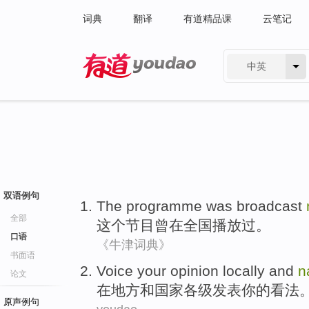
词典
翻译
有道精品课
云笔记
中英
有道 - 网易旗下搜索
双语例句
The
programme
was
broadcast
全部
这个
节目
曾
在
全国
播放
过。
口语
《牛津词典》
书面语
Voice
your
opinion
locally
and
n
论文
在地方
和
国家各级发表
你
的
看法
原声例句