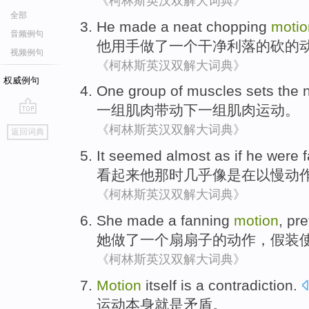
《柯林斯英汉双解大词典》
全部
He
made
a
neat
chopping
motio
音频例句
他用
手
做了
一个
干净利落
的
砍
的
视频例句
《柯林斯英汉双解大词典》
权威例句
One
group
of
muscles
sets
the 
一
组
肌肉
带动
下
一组肌肉运动。
go
《柯林斯英汉双解大词典》
返回词典
top
It seemed
almost
as if
he
were
f
看起来
他
那时
几乎
像是
在以
慢动
《柯林斯英汉双解大词典》
She
made
a
fanning
motion
,
pre
她
做了
一个
扇扇子
的
动作
，
假装
《柯林斯英汉双解大词典》
Motion
itself
is
a
contradiction
.
运动
本身
就是
矛盾
。