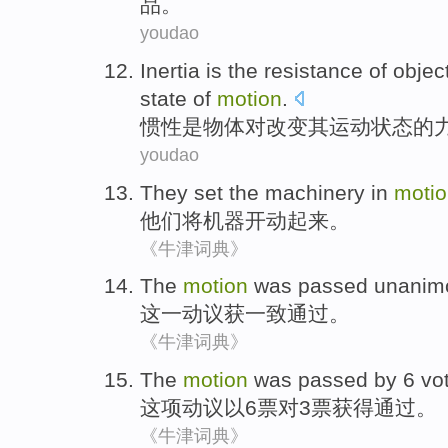
品
。
youdao
Inertia
is
the
resistance
of
objec
state
of
motion
.
惯性
是
物体
对
改变
其
运动
状态
的
youdao
They
set the
machinery
in
moti
他们
将
机器
开动起来
。
《牛津词典》
The
motion
was
passed unanim
这
一动议获一致
通过
。
《牛津词典》
The
motion
was passed
by
6
vo
这项
动议
以
6
票
对
3票获得通过。
《牛津词典》