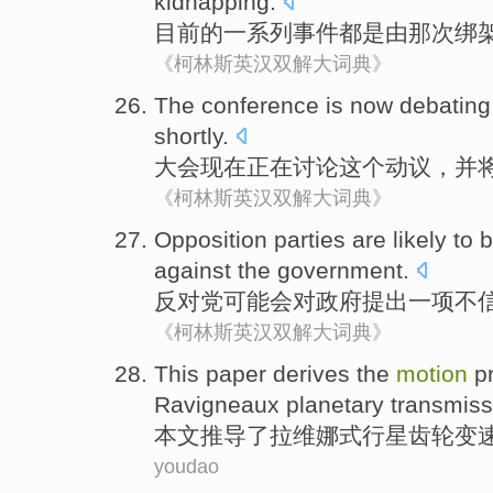
kidnapping
.
目前
的
一系列
事件
都是
由
那次
绑
《柯林斯英汉双解大词典》
The conference
is
now
debating
shortly.
大会
现在
正在讨论
这个
动议
，
并
《柯林斯英汉双解大词典》
Opposition
parties are
likely
to
b
against
the government
.
反对党
可能会
对政府
提出
一
项不
《柯林斯英汉双解大词典》
This paper
derives
the
motion
p
Ravigneaux
planetary
transmiss
本文
推导
了
拉维
娜
式
行星
齿轮
变
youdao