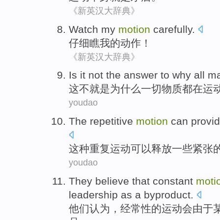
《新英汉大辞典》
Watch
my
motion
carefully
.
仔细
瞧
我
的
动作
！
《新英汉大辞典》
Is it not
the answer
to
why
all
ma
这不
就是
为什么
一切
物质
都
在
运
youdao
The
repetitive
motion
can
provid
这种
重复
运动
可以
释放
一些
紧张
youdao
They
believe
that
constant
moti
leadership
as
a
byproduct
.
他们
认为
，
经常性
的
运动会
由于