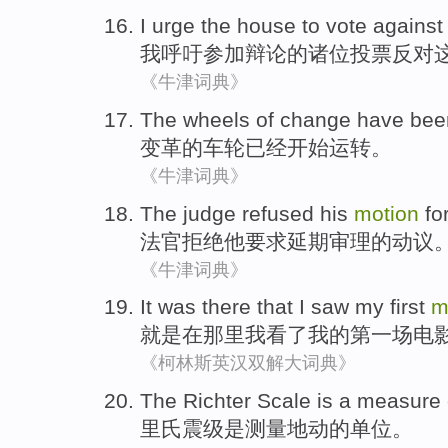
I
urge
the house to
vote
against
我
呼吁
参加辩论的诸位
投票
反对
《牛津词典》
The
wheels
of
change
have bee
变革
的
车轮
已经
开始
运转
。
《牛津词典》
The judge
refused
his
motion
fo
法官
拒绝
他
要求
延期
审理的
动议
《牛津词典》
It was
there that
I
saw
my
first
m
就是
在
那里
我
看了
我
的
第一
场
电
《柯林斯英汉双解大词典》
The Richter
Scale
is
a
measure
里氏
震级
是
测量
地动的单位。