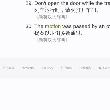
Don't
open
the
door
while
the tr
列车
运行
时
，
请勿
打开
车门
。
《新英汉大辞典》
The
motion
was
passed
by
an o
提案以
压倒
多数
通过
。
《新英汉大辞典》
关于有道
Investors
有道智选
官方博客
技术博客
诚聘英