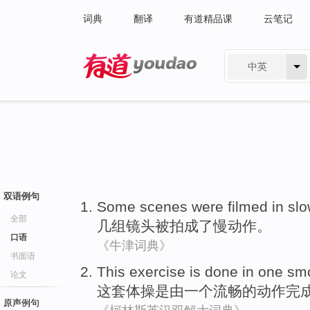
词典
翻译
有道精品课
云笔记
中英
有道 - 网易旗下搜索
双语例句
Some
scenes
were
filmed
in
sl
全部
几
组镜头
被
拍
成了慢动作。
口语
《牛津词典》
书面语
This
exercise
is
done
in
one
sm
论文
这套
体操
是
由
一个
流畅
的
动作
完
原声例句