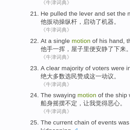
《牛津词典》
He
pulled the
lever
and set
the
他
扳动操纵杆
，启动
了
机器
。
《牛津词典》
At
a single
motion
of
his
hand
,
t
他
手
一
挥
，
屋子
里便安静
了下来
《牛津词典》
A clear majority
of
voters
were i
绝大
多数
选民
赞成
这一
动议。
《牛津词典》
The
swaying
motion
of the ship
船身
摇摆
不定，
让
我
觉得
恶心
。
《牛津词典》
The current
chain of
events
was