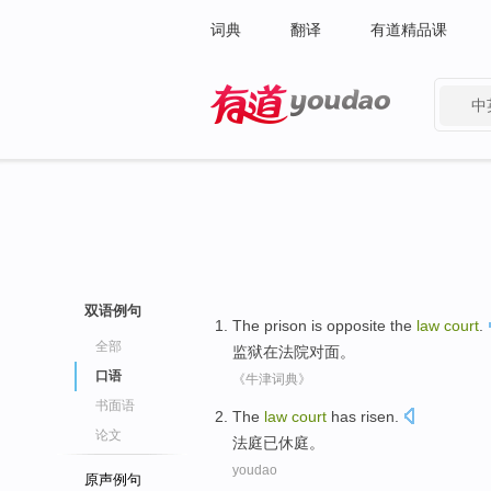
词典
翻译
有道精品课
中
有道 - 网易旗下搜索
双语例句
The prison
is
opposite the
law
court
.
全部
监狱
在
法院
对面
。
口语
《牛津词典》
书面语
The
law
court
has
risen
.
论文
法庭
已
休庭
。
youdao
原声例句