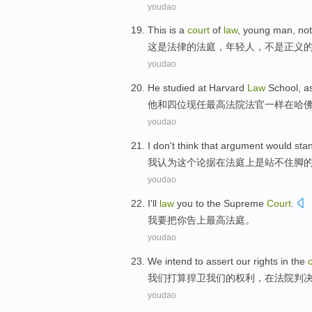
youdao
This
is
a
court
of
law
,
young man
,
not
这
是
法律
的
法庭
，
年轻人
，
不是
正义
youdao
He
studied at Harvard
Law
School
,
a
他
和
四位
现任
最高
法院
法官
一样
在
哈
youdao
I
don't
think
that
argument would
sta
我
认为
这个
论据
在
法庭上
是
站不住
脚
youdao
I
'll
law
you
to the
Supreme
Court
.
我
要把
你
告上
最高
法庭
。
youdao
We
intend to
assert
our
rights
in
the
我们
打算
捍卫
我们
的
权利
，
在
法院判
youdao