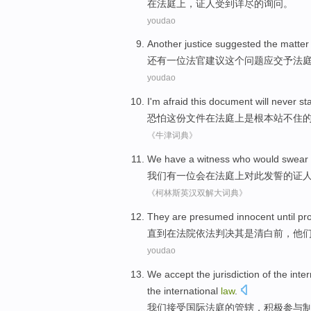
在
法庭
上，
证人
受到
详尽的询问。
youdao
Another
justice
suggested
the
matter
还有一位
法官
建议
这个
问题
应
交予
法
youdao
I'm afraid
this
document
will never
st
恐怕
这份
文件
在
法庭上
是
根本
站
不住
《牛津词典》
We
have
a
witness
who
would
swear
我们
有
一位
会
在
法庭上
对此
发誓
的
证
《柯林斯英汉双解大词典》
They
are presumed
innocent
until
pro
直到
在
法院
依法判决其
是
清白
前，
他
youdao
We
accept
the
jurisdiction
of
the
inter
the international
law
.
我们
接受
国际
法庭
的
管辖
，
积极
参与