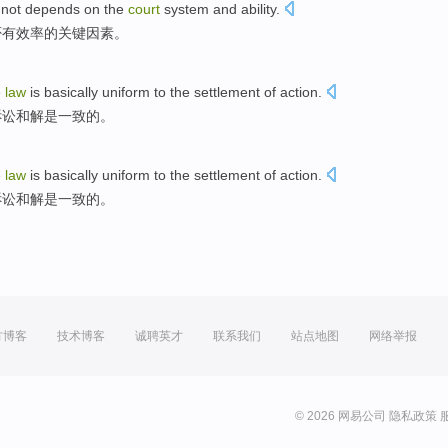
 not
depends
on the
court
system
and
ability
.
否
有效率
的
关键因素
。
e
law
is basically
uniform
to the
settlement
of
action
.
诉讼
和解
是
一致
的。
e
law
is basically
uniform
to the
settlement
of
action
.
诉讼
和解
是
一致
的。
方博客
技术博客
诚聘英才
联系我们
站点地图
网络举报
© 2026 网易公司
隐私政策