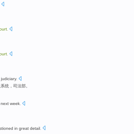
ourt
.
ourt
.
。
a
judiciary
.
法系统，司法部。
next week
.
stioned
in great detail
.