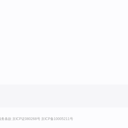
服务条款
京ICP证080268号
京ICP备10005211号