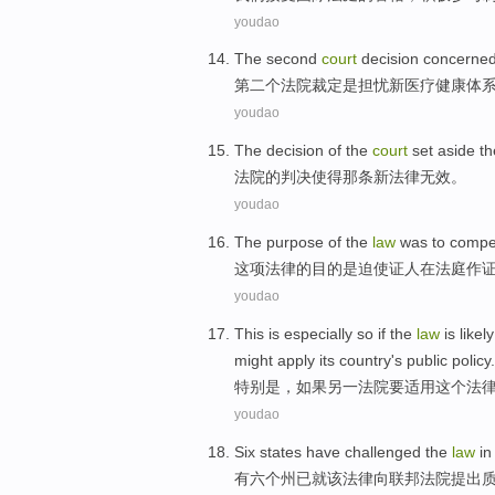
youdao
The second
court
decision
concerne
第二
个
法院
裁定是
担忧
新
医疗健康体
youdao
The
decision
of
the
court
set
aside th
法院
的
判决
使得
那条
新
法律无效
。
youdao
The
purpose
of
the
law
was
to compe
这项法律
的
目的
是
迫使
证人
在
法庭
作
youdao
This is
especially
so
if
the
law
is
likely
might
apply
its country
's
public
policy
.
特别是
，
如果
另一
法院
要
适用
这个
法
youdao
Six
states
have
challenged
the
law
in
有六个
州
已就
该
法律
向
联邦
法院
提出