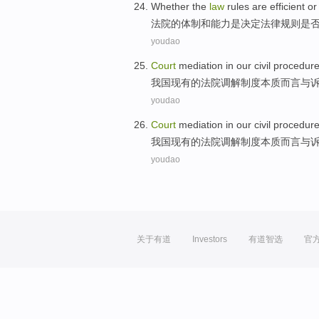
Whether
the
law
rules
are
efficient
or
法院
的
体制
和
能力
是
决定
法律
规则
是
youdao
Court
mediation
in
our
civil procedur
我国
现有
的
法院
调解
制度本质而言与
youdao
Court
mediation
in
our
civil procedur
我国
现有
的
法院
调解
制度本质而言与
youdao
关于有道
Investors
有道智选
官