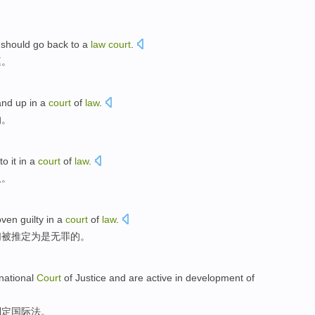
should
go back to a
law
court
.
庭
。
and
up
in
a
court
of
law
.
的。
to it
in
a
court
of
law
.
人
。
ven guilty
in
a
court
of
law
.
们
被推定为是无罪
的
。
national
Court
of Justice and are
active
in
development
of
制定
国际法。