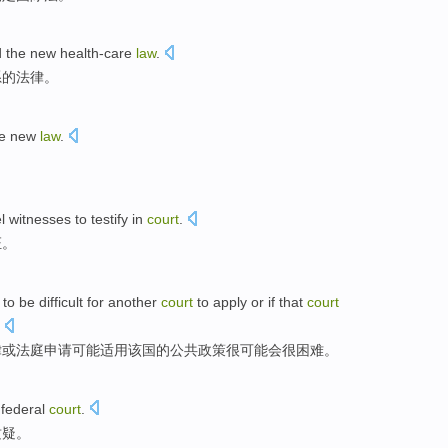
d
the
new
health-care
law
.
系
的法律。
e
new
law
.
l
witnesses
to testify
in
court
.
证
。
to be
difficult
for
another
court
to
apply
or
if
that
court
律
或
法庭
申请
可能
适用
该国
的
公共
政策很
可能
会很
困难
。
federal
court
.
质疑
。