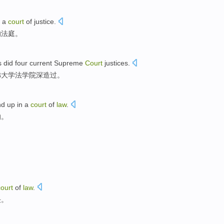
a
court
of
justice
.
的法庭。
s did
four
current
Supreme
Court
justices
.
佛大学
法学院
深造过。
nd
up
in
a
court
of
law
.
的。
court
of
law
.
决
。