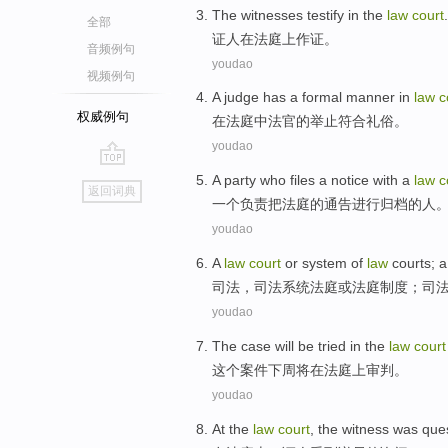
The witnesses
testify
in
the
law
court
.
全部
证人
在
法庭
上
作证
。
音频例句
youdao
视频例句
A
judge
has
a formal manner
in
law
c
权威例句
在
法庭中
法官
的举止符合
礼俗
。
youdao
go
A
party
who
files
a
notice
with
a
law
c
返回词典
top
一个
负责把法庭的
通告
进行
归档
的
人
youdao
A
law
court
or
system
of
law
courts
; 
司法
，司法
系统
法庭
或
法庭
制度；司
youdao
The
case
will be
tried
in
the
law
court
这个
案件
下周
将
在
法庭
上审判。
youdao
At
the
law
court
,
the witness
was que