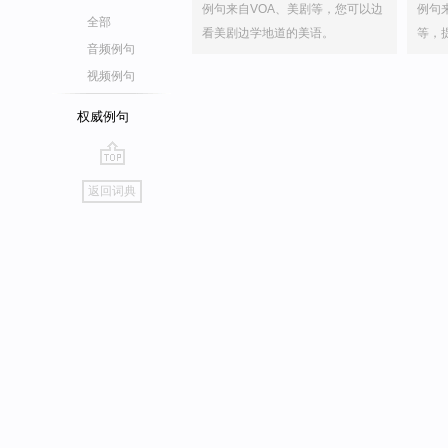
例句来自VOA、美剧等，您可以边
例句
全部
看美剧边学地道的美语。
等，
音频例句
视频例句
权威例句
go
返回词典
top