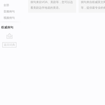
例句来自VOA、美剧等，您可以边
例句来自权威英文
全部
看美剧边学地道的美语。
等，提供最专业的
音频例句
视频例句
权威例句
go
返回词典
top