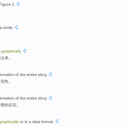
Figure
1
.
 a
smile
.
a
graphically
.
示出来
。
irmation
of the
entire
story
.
真实性。
irmation
of
the
entire
story
.
事情
的
证实
。
graphically
or
in a data
format
.