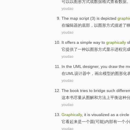
可以
以图形方式
或
数据
格式
查看
数据
youdao
The
map
script
(
3
) is
depicted
graphi
在
编辑器
的
底部
，
以图形方式
描述
了
youdao
It
offers
a
simple
way
to
graphically
s
它
提供了
一种
以
图形方式
显示
进程
完
youdao
In
the
UML
designer
,
you draw
the
m
在
UML
设计器
中，
画
出
模型
的图形化
youdao
The book
tries to
bridge
such
differe
这本
书
尽量
从
图解
和方法上平衡
这种
youdao
Graphically
,
it
is
visualized as
a
circle
它
看起来
是
一
个
圆
(
可能
)
内部
有一个
小
youdao