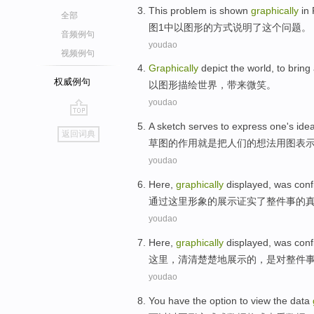
This
problem
is
shown
graphically
in
全部
图
1
中
以图形的方式
说明
了
这个
问题
。
音频例句
youdao
视频例句
Graphically
depict
the world
, to
bring
权威例句
以图形
描绘
世界
，
带来
微笑
。
youdao
go
A
sketch
serves
to express
one
's
ide
返回词典
top
草图
的作用就是
把
人们
的
想法
用图表
youdao
Here
,
graphically
displayed
, was
conf
通过
这里
形象
的
展示
证实
了
整
件事的
youdao
Here
,
graphically
displayed
,
was
conf
这里
，
清清楚楚地
展示
的
，
是
对
整
件
youdao
You have the option to
view the
data