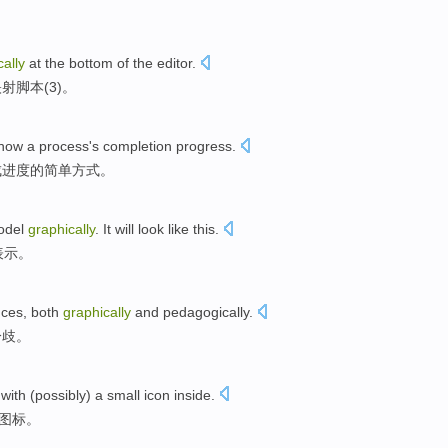
。
cally
at
the
bottom
of
the
editor
.
映射
脚本
(
3
)。
how
a
process
's
completion
progress
.
成
进度
的
简单
方式
。
odel
graphically
. It will look like this.
表示。
nces
, both
graphically
and
pedagogically.
分歧
。
with (
possibly
)
a
small
icon
inside
.
图标
。