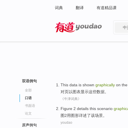
词典
翻译
有道精品课
中
有道 - 网易旗下搜索
双语例句
This
data
is
shown
graphically
on
th
全部
对
页以图表
显示
这些
数据
。
口语
《牛津词典》
书面语
Figure
2
details
this
scenario
graphica
论文
图
2
用图形详述了
该
场景
。
youdao
原声例句