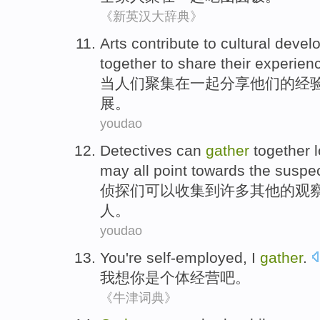
《新英汉大辞典》
Arts
contribute to
cultural
devel
together to
share
their
experien
当
人们
聚集
在
一起
分享
他们的
经
展
。
youdao
Detectives
can
gather
together
may
all
point towards
the suspe
侦探们
可以
收集
到
许多
其他
的
观
人
。
youdao
You
're
self-employed
,
I
gather
.
我
想你
是
个体经营
吧。
《牛津词典》