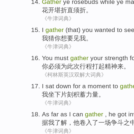
Gather
ye rosebuds while ye ma
花开
堪折
直须折。
《牛津词典》
I
gather
(that)
you
wanted
to
se
我
猜
你
想
要
见
我。
《牛津词典》
You
must
gather
your strength
f
你
必须
为
此次
行程打起精神来
。
《柯林斯英汉双解大词典》
I
sat down
for a moment
to
gath
我
坐下
片刻
积蓄
力量
。
《牛津词典》
As far as
I
can
gather
,
he
got i
据
我
了解
，
他
卷入
了一
场争斗之
《牛津词典》