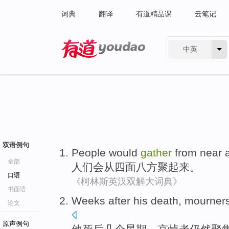
词典
翻译
有道精品课
云笔记
中英
有道 - 网易旗下搜索
双语例句
People
would
gather
from
near a
全部
人们
会
从
四面八方聚起来
。
口语
《柯林斯英汉双解大词典》
书面语
Weeks
after
his
death
,
mourner
论文
原声例句