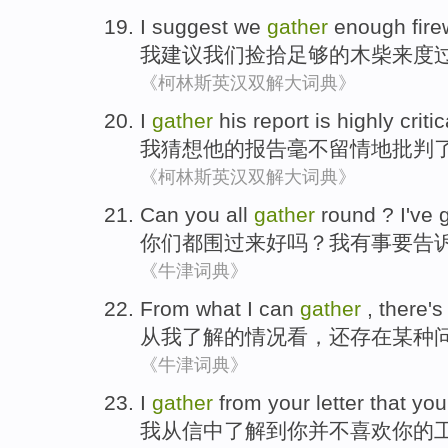
I
suggest
we
gather
enough
fir
我
建议
我们
捡拾
足够的
木柴
来
度
《柯林斯英汉双解大词典》
I
gather
his
report
is
highly
critic
我
猜想
他
的
报告
毫不
留情地
批判
《柯林斯英汉双解大词典》
Can
you
all
gather
round
?
I
've 
你们
都
围
过来好吗？
我
有事
要
告
《牛津词典》
From
what
I
can
gather
,
there's
从
我
了解
的
情况
看
，
还
存在
某种
《牛津词典》
I
gather
from
your
letter
that
you
我
从
信
中
了解
到
你
并不
喜欢
你
的