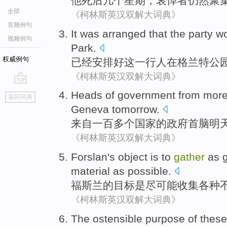
他
死
后
几个星期
，
哀悼者
仍然
聚
全部
《柯林斯英汉双解大词典》
音频例句
It was
arranged
that the
party
wo
视频例句
Park
.
权威例句
已经
安排好
这
一
行
人
在
格兰特公
《柯林斯英汉双解大词典》
go
Heads
of
government
from
more
返回词典
top
Geneva
tomorrow
.
来自
一百
多个国家
的
政府
首脑
明
《柯林斯英汉双解大词典》
Forslan
's
object
is
to
gather
as g
material
as possible.
福
斯兰
的
目标
是
尽可能收集
各种
《柯林斯英汉双解大词典》
The
ostensible
purpose
of
these