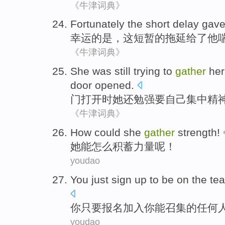
《牛津词典》
Fortunately
the
short
delay
gav
幸运
的是，
这
短暂
的
拖延
给了
他
《牛津词典》
She
was still
trying
to
gather
her
door
opened
.
门
打开
时
她
还
勉强
要
自己
集中
精
《牛津词典》
How
could
she
gather
strength
!
她
能
怎么
积蓄
力量
呢！
youdao
You
just
sign up
to be on
the
te
你
只要
报名
加入你
能
召集
的
任何
youdao