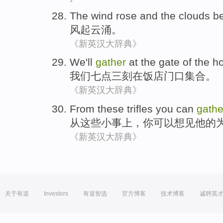
The wind rose and the clouds b
风起云涌
。
《新英汉大辞典》
We
'll
gather
at the
gate
of the
ho
我们
七点三
刻在
饭店
门口
集合。
《新英汉大辞典》
From
these
trifles
you
can
gathe
从
这些
小事
上，
你
可以
想见
他
的
《新英汉大辞典》
关于有道
Investors
有道智选
官方博客
技术博客
诚聘英