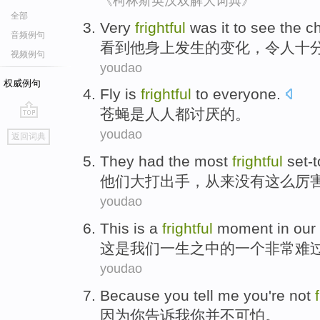
《柯林斯英汉双解大词典》
全部
Very
frightful
was it to
see
the
c
音频例句
看到
他身上发生
的
变化
，令人
十
视频例句
youdao
权威例句
Fly
is
frightful
to
everyone
.
苍蝇
是
人人都
讨厌的。
go
youdao
返回词典
top
They
had the
most
frightful
set-t
他们
大
打出手
，从来没有这么厉
youdao
This
is
a
frightful
moment
in
our
这
是
我们
一生
之中的
一个
非常
难
youdao
Because
you
tell
me
you
're not
因为
你
告诉
我
你
并不
可怕
。