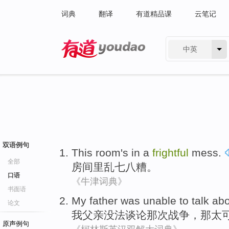
词典
翻译
有道精品课
云笔记
中英
有道 - 网易旗下搜索
双语例句
This room
's in
a
frightful
mess
.
全部
房间
里乱七八糟。
口语
《牛津词典》
书面语
My
father was
unable to
talk ab
论文
我
父亲
没法
谈论
那次
战争
，
那
太
原声例句