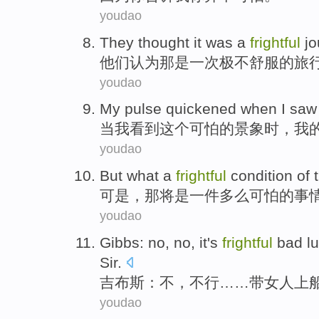
youdao
They
thought
it
was
a
frightful
jo
他们
认为
那
是
一次
极不舒服的
旅
youdao
My
pulse quickened
when
I
saw
当
我
看到
这个
可怕
的景象时，
我
youdao
But
what
a
frightful
condition
of
可是
，
那
将
是
一
件多么
可怕
的
事
youdao
Gibbs
:
no
, no, it
's
frightful
bad l
Sir
.
吉布斯
：
不
，不行……
带
女人
上
youdao