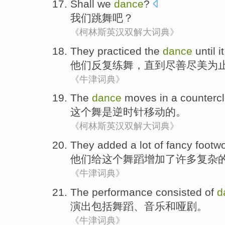
Shall
we
dance
?
我们
跳舞
吧？
《柯林斯英汉双解大词典》
They
practiced
the
dance
until
i
他们
反复练
舞
，
直到
尽善尽美
为
《牛津词典》
The
dance
moves
in
a counterc
这个
舞
是
逆时针
移动
的。
《柯林斯英汉双解大词典》
They
added
a
lot
of
fancy footw
他们
给
这个
舞蹈
增加
了
许多
复杂
《牛津词典》
The performance
consisted
of
d
演出
包括
舞蹈
、
音乐
和
哑剧
。
《牛津词典》