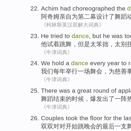
Achim had
choreographed
the
d
阿奇
姆
亲自
为
第二
幕设计
了
舞蹈
《柯林斯英汉双解大词典》
He
tried
to
dance
,
but
he
was t
他
试
着
跳舞
，
但是
太
笨拙
，太别
《牛津词典》
We
hold
a
dance
every year
to 
我们
每年
举行
一场
舞会
，
为
慈善
《牛津词典》
There was a great round
of
appl
舞蹈
结束
的
时候
，爆发出了一阵
《牛津词典》
Couples took
the floor for the
la
双双
对对开始
跳
晚会
的
最后
一支