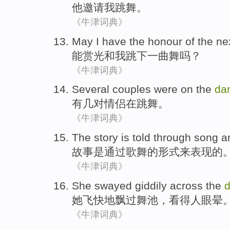
他
邀请
我
跳舞
。
《牛津词典》
May
I
have the honour of the
ne
能赏光
和
我
跳下一
曲舞
吗？
《牛津词典》
Several
couples were
on the
da
有几
对
情侣
在
跳舞
。
《牛津词典》
The
story
is
told
through
song a
故事
是
通过
歌舞
的形式来表现的
《牛津词典》
She
swayed
giddily across
the
她
飞快地
飘过
舞池
，看得人眼晕
《牛津词典》