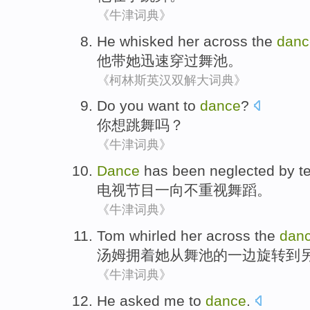
《牛津词典》
He
whisked
her
across the
danc
他
带
她
迅速
穿过
舞池
。
《柯林斯英汉双解大词典》
Do
you
want to
dance
?
你
想
跳舞
吗？
《牛津词典》
Dance
has been neglected
by
t
电视节目
一向
不重视
舞蹈
。
《牛津词典》
Tom
whirled
her
across the
dan
汤姆
拥
着
她
从
舞池
的一边旋转到
《牛津词典》
He
asked
me
to
dance
.