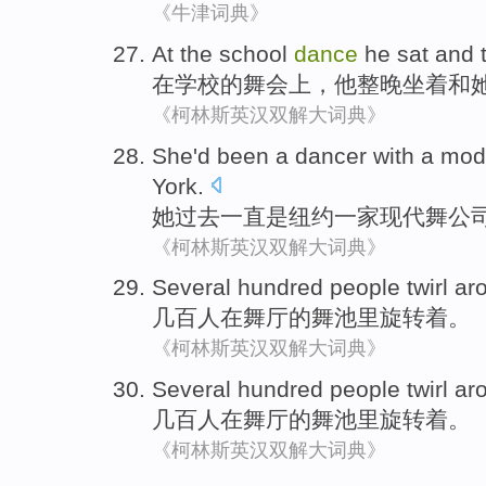
《牛津词典》
At
the
school
dance
he
sat
and
在
学校
的
舞会上
，
他
整
晚
坐着
和
《柯林斯英汉双解大词典》
She
'd been
a
dancer
with a
mod
York
.
她
过去
一直
是纽约一家
现代舞
公
《柯林斯英汉双解大词典》
Several hundred
people
twirl
aro
几百
人
在舞厅的舞池里
旋转着
。
《柯林斯英汉双解大词典》
Several hundred
people
twirl
aro
几百
人
在舞厅的舞池里
旋转着
。
《柯林斯英汉双解大词典》