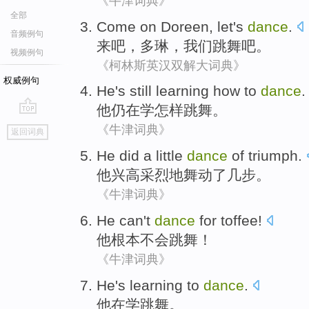
《牛津词典》
全部
Come
on
Doreen
,
let's
dance
.
音频例句
来吧
，
多琳
，
我们
跳舞吧
。
视频例句
《柯林斯英汉双解大词典》
权威例句
He
's still
learning
how to
dance
.
他
仍
在学
怎样
跳舞
。
go
《牛津词典》
返回词典
top
He
did a little
dance
of
triumph
.
他
兴高采烈
地
舞动
了几步。
《牛津词典》
He
can't
dance
for toffee
!
他
根本
不会
跳舞
！
《牛津词典》
He
's learning to
dance
.
他
在学
跳舞
。