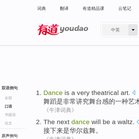
词典
翻译
有道精品课
云笔记
中英
有道 - 网易旗下搜索
双语例句
Dance
is
a
very
theatrical
art
.
全部
舞蹈
是
非常
讲究舞台感
的
一种
艺
口语
《牛津词典》
书面语
The
next
dance
will
be
a waltz
.
论文
接下来
是
华尔兹
舞
。
原声例句