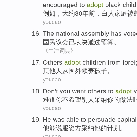
encouraged to
adopt
black
chil
例如
，
大约30
年前
，
白人
家庭
被
youdao
The national
assembly
has
vote
国民
议会
已
表决
通过预算。
《牛津词典》
Others
adopt
children
from
fore
其他人
从
国外
领养
孩子
。
youdao
Don't
you
want
others to
adopt
y
难道
你
不
希望
别人
采纳
你
的
做法
youdao
He
was
able to
persuade
capital
他
能
说服
资方
采纳
他
的
计划
。
youdao