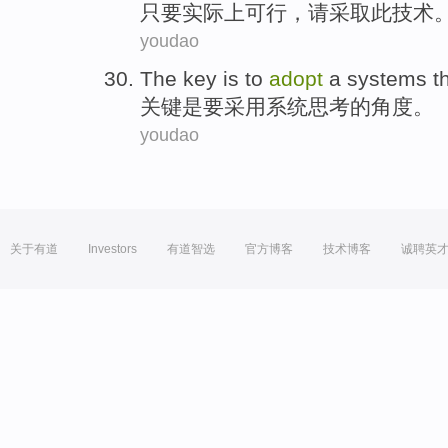
只要
实际上
可行
，请
采取
此
技术
youdao
The key
is
to
adopt
a
systems
t
关键
是
要
采用
系统
思考
的
角度
。
youdao
关于有道
Investors
有道智选
官方博客
技术博客
诚聘英