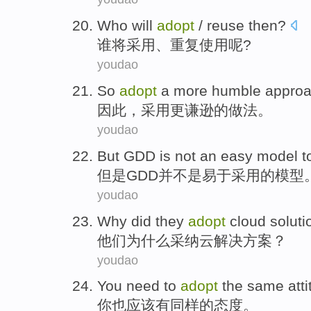
Who
will
adopt
/
reuse
then?
谁
将
采用
、
重复使用
呢?
youdao
So
adopt
a
more
humble
appro
因此，
采用
更
谦逊
的
做法
。
youdao
But
GDD
is
not
an
easy
model
t
但是
GDD
并
不是
易于
采用的
模型
youdao
Why did
they
adopt
cloud
soluti
他们
为什么
采纳
云
解决方案
？
youdao
You
need to
adopt
the
same
att
你
也
应该
有
同样
的
态度
。