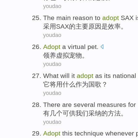
youdao
The
main
reason
to
adopt
SAX
i
采用
SAX
的
主要
原因
是
效率
。
youdao
Adopt
a
virtual
pet
.
领养
虚拟
宠物
。
youdao
What
will
it
adopt
as
its national
它
将
用
什么
作为
国歌
？
youdao
There are
several
measures for
有
几个
可供
我们
采纳
的方法。
youdao
Adopt
this
technique
whenever