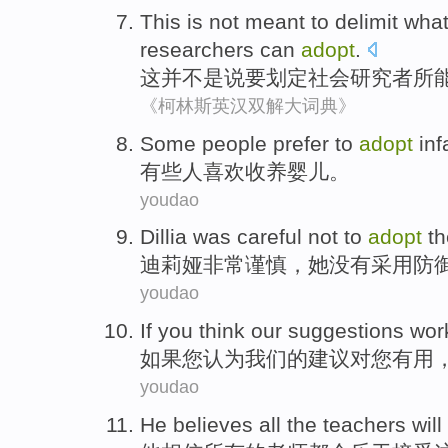
This
is not
meant
to
delimit wha
researchers
can
adopt
.
这
并
不是
说
要
划定
社会
研究者
所
《柯林斯英汉双解大词典》
Some
people
prefer
to
adopt
inf
有些
人
喜欢
收养
婴儿
。
youdao
Dillia
was
careful
not
to
adopt
th
迪
莉娅非常
谨慎
，她
没有
采用
防
youdao
If
you
think
our
suggestions
wor
如果
您
认为
我们
的
建议
对
您
有用
youdao
He
believes
all
the
teachers
will