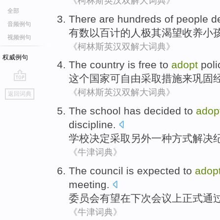
《柯林斯英汉双解大词典》
全部
There are hundreds
of
people
d
音频例句
有数
以百计
的
人
极其
渴望
收养
小
视频例句
《柯林斯英汉双解大词典》
权威例句
The
country
is
free
to
adopt
poli
这个
国家
可
自由
采取
措施
来
巩固
go
《柯林斯英汉双解大词典》
返回词典
top
The school
has decided
to
adop
discipline
.
学校
决定
采取
另外
一
种
方式
解决
《牛津词典》
The council
is expected to
adop
meeting
.
委员会
有望
在
下次
会议上
正式通
《牛津词典》