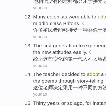
他
相信
所有
的
老师
都会
乐于
接受
youdao
Many
colonists were
able to
ado
middle-class
Britons
.
许多
殖民者
能够
接受
一种
类似
于
youdao
The first
generation
to
experien
the
new
attitudes
easily
.
经历
这些
变化
的
第
一代人
不
太容
youdao
The teacher
decided to
adopt
a
the
poems
through
story-telling
.
这位
老师
决定
采用
一种
不同
的
方
youdao
Thirty
years or so
ago
,
for insta