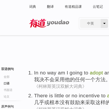
词典
翻译
有道精品课
云笔记
中英
有道 - 网易旗下搜索
双语例句
In no way am
I
going to
adopt
a
全部
我
决不会采用
他
的
任何一个
方法
口语
《柯林斯英汉双解大词典》
书面语
There is
little
or
no
incentive
to
论文
几乎
或
根本没有
鼓励
来
采取
这样
原声例句