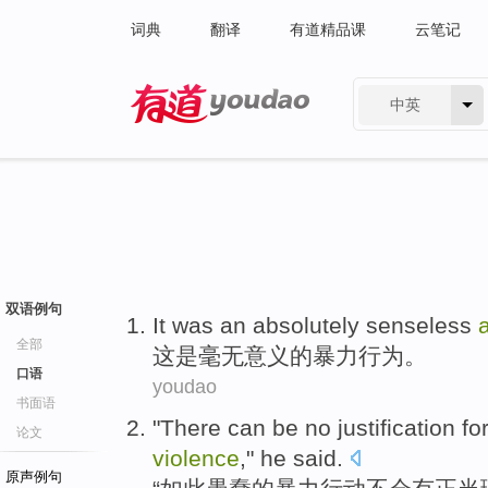
词典
翻译
有道精品课
云笔记
中英
有道 - 网易旗下搜索
双语例句
It
was
an absolutely senseless
全部
这
是
毫无
意义
的
暴力行为
。
口语
youdao
书面语
"
There
can be no
justification
fo
论文
violence
,"
he
said
.
原声例句