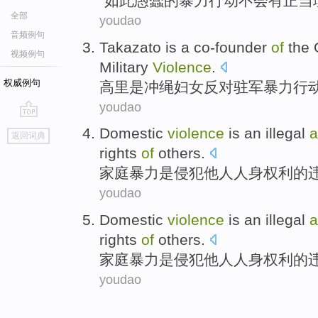
“
如此
愚蠢
的
暴力行动
不会
有
正当
全部
youdao
音频例句
Takazato
is
a co-founder
of
the
视频例句
Military
Violence
.
权威例句
高里
是
冲绳
妇女
反对
驻军
暴力行
youdao
go
Domestic
violence
is
an
illegal
a
返回词典
top
rights
of
others
.
家庭
暴力
是
侵犯
他人
人身
权利
的
youdao
Domestic
violence
is
an
illegal
a
rights
of
others
.
家庭
暴力
是
侵犯
他人
人身
权利
的
youdao