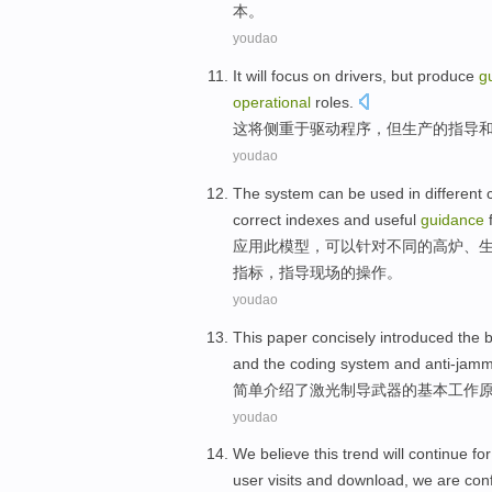
本
。
youdao
It
will
focus on
drivers
,
but
produce
g
operational
roles
.
这
将
侧重
于
驱动程序
，
但
生产
的
指导
youdao
The
system
can be
used
in
different
correct
indexes
and
useful
guidance
f
应用
此
模型，
可以
针对
不同
的高炉、
指标
，
指导
现场
的
操作
。
youdao
This paper
concisely
introduced
the
b
and the
coding
system
and
anti-jam
简单
介绍
了
激光
制导
武器
的
基本
工作
youdao
We
believe
this
trend
will
continue for
user
visits
and
download
,
we
are con