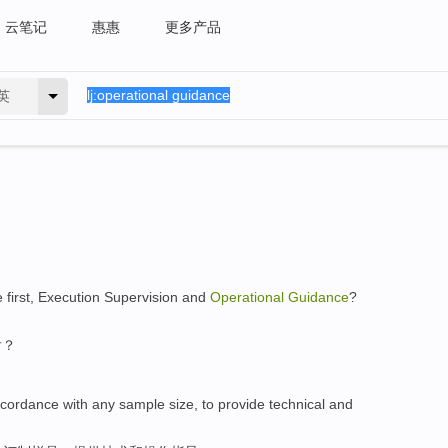
云笔记
惠惠
更多产品
英
he
first
,
Execution
Supervision
and
Operational
Guidance
?
后？
ccordance
with
any
sample
size
, to
provide
technical
and