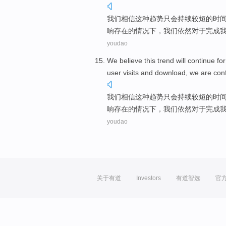
我们
相信
这种
趋势
只会
持续
较
短的时
响
存在的情况下，
我们
依然
对于
完成
youdao
We
believe
this
trend
will
continue for
user
visits
and
download
,
we
are con
我们
相信
这种
趋势
只会
持续
较
短的时
响
存在的情况下，
我们
依然
对于
完成
youdao
关于有道
Investors
有道智选
官