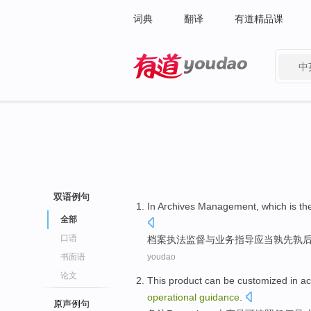
词典
翻译
有道精品课
中
有道 - 网易旗下搜索
双语例句
In Archives Management
, which is t
全部
口语
档案
执法
监督
与
业务
指导
应当孰
先
孰
书面语
youdao
论文
This
product
can be
customized in a
operational
guidance
.
原声例句