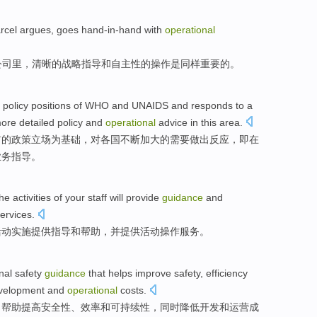
rcel
argues
, goes hand-in-hand
with
operational
公司里，
清晰
的
战略
指导
和
自主性
的
操作
是同样重要的。
policy
positions
of
WHO
and
UNAIDS
and
responds to
a
ore
detailed
policy and
operational
advice
in
this
area
.
前
的
政策
立场
为
基础，
对
各国
不断加大
的
需要
做出反应，即
在
业务
指导
。
he activities
of
your
staff
will
provide
guidance
and
ervices
.
活动实施
提供
指导
和
帮助
，
并
提供活动
操作
服务
。
nal
safety
guidance
that
helps
improve
safety
,
efficiency
velopment
and
operational
costs
.
，
帮助
提高
安全性
、
效率
和
可持续性
，
同时
降低
开发
和
运营
成