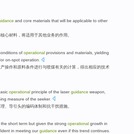
uidance
and
core
materials
that will be
applicable
to
other
和
核心
材料
，将
适用
于
其他
业务
的作用。
conditions
of
operational
provisions
and
materials
,
yielding
or
on-spot
operation
.
生产
操作
和
原料
条件
进行
与喷煤有关的计算，得出
相应
的技术
asic
operational
principle
of
the
laser
guidance
weapon
,
ming
measure
of
the
seeker.
原理
、导引头的
编码
体制
和
抗干扰
措施
。
the short
term
but
given the
strong
operational
growth
in
fident
in
meeting
our
guidance
even if
this
trend
continues
.