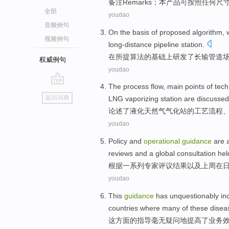
备注
Remarks
；
本
产品
可
按照
任何
尺
全部
youdao
音频例句
On
the
basis
of
proposed
algorithm
,
视频例句
long-distance
pipeline
station
.
在所提
算法
的
基础上
研发
了
长
输管道
权威例句
youdao
The
process
flow
,
main points
of
tech
go
返回词典
LNG
vaporizing
station
are
discussed
top
论述了
液化天然气
气化
站
的
工艺
流程
youdao
Policy
and
operational
guidance
are 
reviews
and
a
global
consultation
hel
根据
一系列
专家
评议
结果
以及
上周
在
youdao
This
guidance
has unquestionably
in
countries
where
many
of
these
disea
这
方面的
指导
毫无
疑问地
提高了
业务