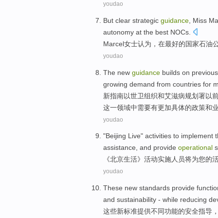
youdao
But
clear
strategic
guidance
, Miss
Ma
autonomy
at
the best
NOCs
.
Marcel女士
认为
，
在
最好
的
国家石油
youdao
The
new
guidance
builds on
previous
growing
demand
from countries
for
m
新
指南
以
世卫组织
和
艾滋病
规划署
以
这
一
领域
中需要
有更加
具体
的政策和
youdao
"
Beijing
Live
"
activities
to
implement
t
assistance
,
and
provide
operational
s
《
北京
生活
》
活动
实施
人员
将
为
您
的
youdao
These
new
standards
provide
functio
and
sustainability
-
while
reducing
de
这些
新
标准
提供
不同功能
的
安全
指导