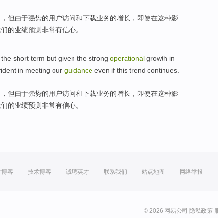
间，
但
由于
强势
的
用户
访问
和
下载
业务
的
增长
，
即使
在这种
影
我们的
业绩
预测
非常有信心
。
the short
term
but
given the
strong
operational
growth
in
fident
in
meeting
our
guidance
even if
this
trend
continues
.
间，
但
由于
强势
的
用户
访问
和
下载
业务
的
增长
，
即使
在这种
影
我们的
业绩
预测
非常有信心
。
方博客
技术博客
诚聘英才
联系我们
站点地图
网络举报
© 2026 网易公司
隐私政策