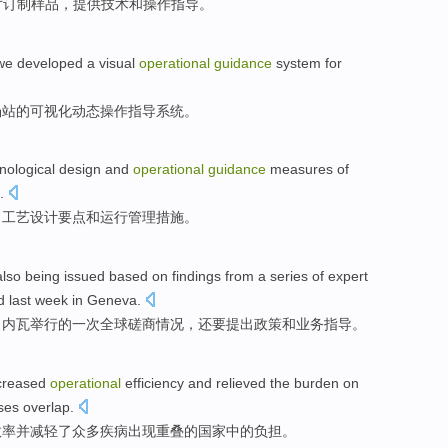
寸
订制
样品
，
提供
技术
和
操作
指导。
we developed
a
visual
operational
guidance
system
for
场站
的
可视化动态
操作
指导
系统
。
nological
design
and
operational
guidance
measures
of
.
、
工艺
设计
要点
和
运行
管理
措施
。
also
being issued
based
on
findings
from a
series of
expert
d
last
week
in
Geneva
.
日内瓦
举行
的
一次
全球
磋商情况
，
还要
提出
政策
和
业务
指导
。
creased
operational
efficiency
and
relieved
the
burden on
ses
overlap
.
效率
并
减轻
了
众多
疾病出现重叠
的
国家
中的
负担
。