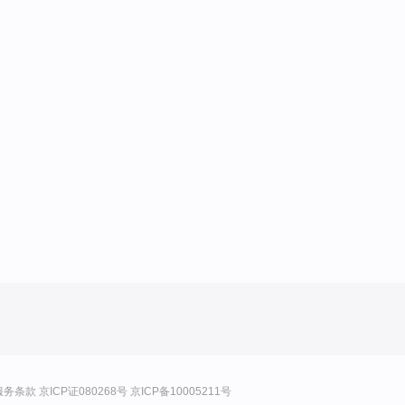
服务条款
京ICP证080268号
京ICP备10005211号