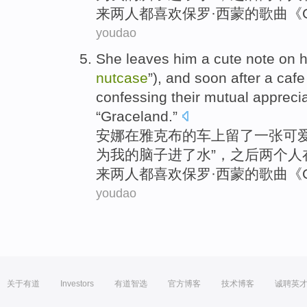
来两人都喜欢保罗·
西蒙
的歌曲《
youdao
She leaves him a
cute
note
on h
nutcase
”),
and
soon
after
a
cafe
confessing their
mutual
apprecia
“
Graceland
.”
安娜
在
雅克布的车上留了一张
可
为
我的脑子进了水”，
之后
两个人
来两人都喜欢保罗·
西蒙
的歌曲《
youdao
关于有道
Investors
有道智选
官方博客
技术博客
诚聘英