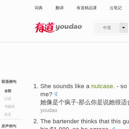
词典
翻译
有道精品课
云笔记
中英
有道 - 网易旗下搜索
双语例句
She
sounds like
a
nutcase
. -
so
全部
me
?
口语
她
像
是个
疯子
-
那么
你
是
说
她
很
适
书面语
youdao
论文
The bartender
thinks that
this
g
原声例句