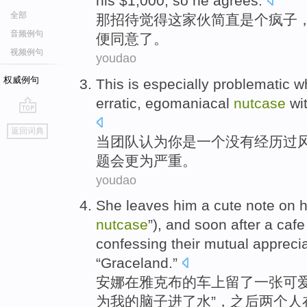
his $1,000,
so
he agrees
.
全部
那
招待
觉得
这
家伙
简直
是个
疯子
音频例句
便同意了。
视频例句
youdao
权威例句
This is especially problematic
w
erratic
,
egomaniacal
nutcase
wit
go
返回词典
top
当
团队
认为
你
是
一个
没有
经历过
题会更为严重。
youdao
She leaves him a
cute
note
on h
nutcase
”),
and
soon
after
a
cafe
confessing their
mutual
apprecia
“
Graceland
.”
安娜
在
雅克布的车上留了一张
可
为
我的脑子进了水”，
之后
两个人