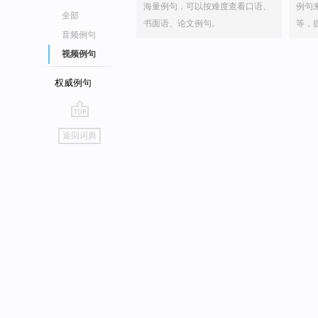
海量例句，可以按难度查看口语、
例句
全部
书面语、论文例句。
等，
音频例句
视频例句
权威例句
go
返回词典
top