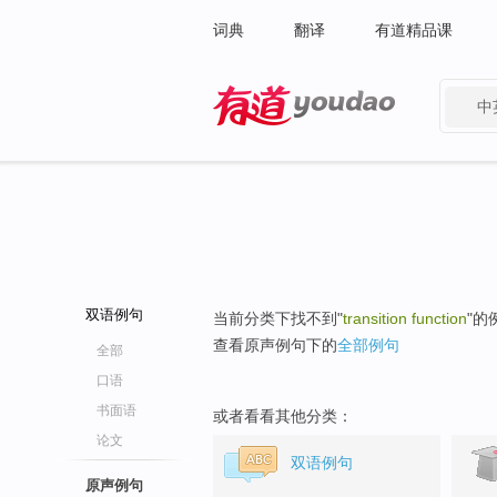
词典
翻译
有道精品课
中
有道 - 网易旗下搜索
双语例句
当前分类下找不到"
transition function
"的
查看原声例句下的
全部例句
全部
口语
书面语
或者看看其他分类：
论文
双语例句
原声例句