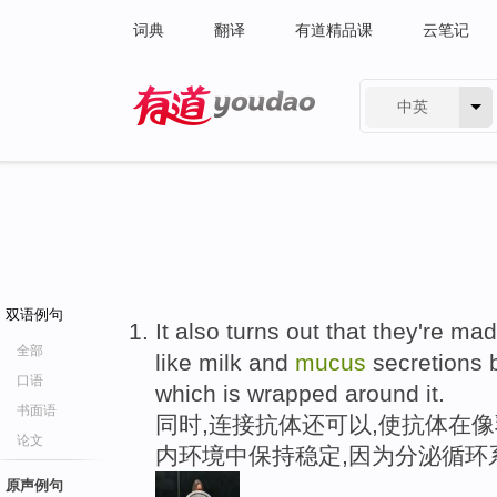
词典
翻译
有道精品课
云笔记
中英
有道 - 网易旗下搜索
双语例句
It also turns out that they're m
全部
like milk and
mucus
secretions b
口语
which is wrapped around it.
书面语
同时,连接抗体还可以,使抗体在
论文
内环境中保持稳定,因为分泌循环
原声例句