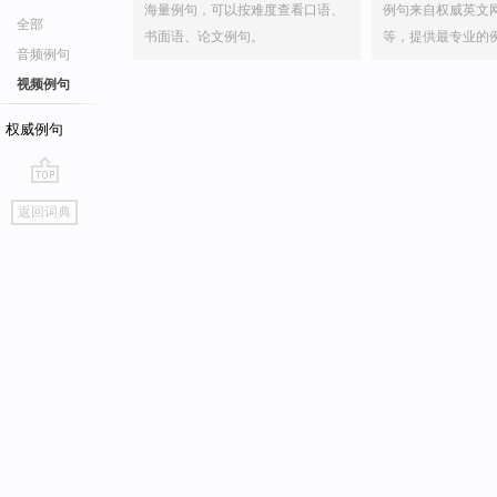
海量例句，可以按难度查看口语、
例句来自权威英文
全部
书面语、论文例句。
等，提供最专业的
音频例句
视频例句
权威例句
go
返回词典
top