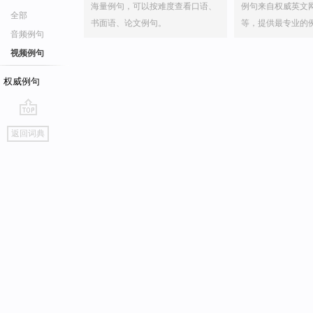
海量例句，可以按难度查看口语、
例句来自权威英文
全部
书面语、论文例句。
等，提供最专业的
音频例句
视频例句
权威例句
go
返回词典
top