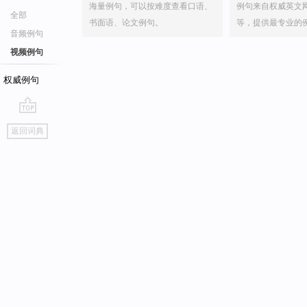
海量例句，可以按难度查看口语、
例句来自权威英文
全部
书面语、论文例句。
等，提供最专业的
音频例句
视频例句
权威例句
go
返回词典
top