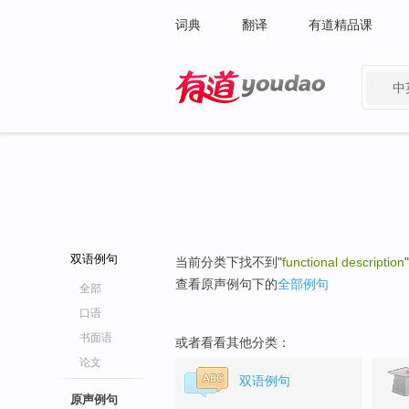
词典
翻译
有道精品课
中
有道 - 网易旗下搜索
双语例句
当前分类下找不到"
functional description
查看原声例句下的
全部例句
全部
口语
书面语
或者看看其他分类：
论文
双语例句
原声例句