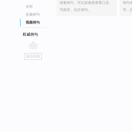
海量例句，可以按难度查看口语、
例句
全部
书面语、论文例句。
等，
音频例句
视频例句
权威例句
go
返回词典
top