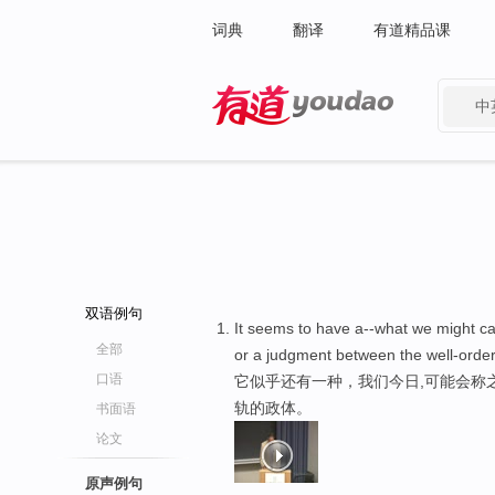
词典
翻译
有道精品课
中
有道 - 网易旗下搜索
双语例句
It seems to have a--what we might cal
全部
or a judgment between the well-orde
口语
它似乎还有一种，我们今日,可能会称
轨的政体。
书面语
论文
原声例句