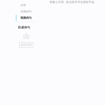
耶鲁公开课 - 政治哲学导论课程节选
全部
音频例句
视频例句
权威例句
go
返回词典
top