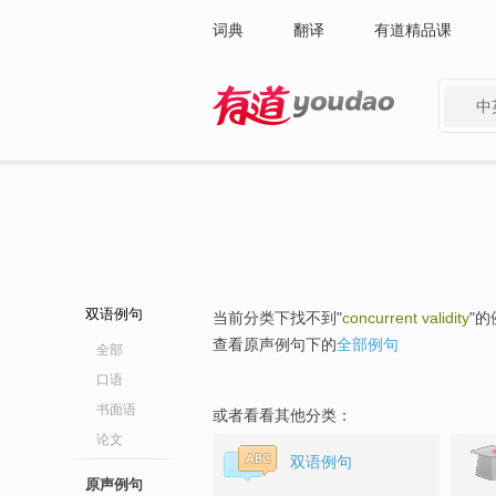
词典
翻译
有道精品课
中
有道 - 网易旗下搜索
双语例句
当前分类下找不到"
concurrent validity
"
查看原声例句下的
全部例句
全部
口语
书面语
或者看看其他分类：
论文
双语例句
原声例句