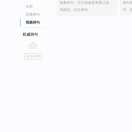
海量例句，可以按难度查看口语、
例句
全部
书面语、论文例句。
等，
音频例句
视频例句
权威例句
go
返回词典
top