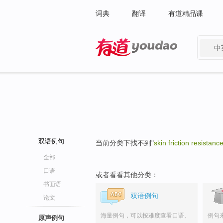
词典
翻译
有道精品课
中
有道 - 网易旗下搜索
双语例句
当前分类下找不到"
skin friction resistanc
全部
口语
或者看看其他分类：
书面语
双语例句
论文
海量例句，可以按难度查看口语、
例句
原声例句