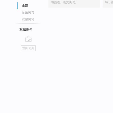
书面语、论文例句。
等，
全部
音频例句
视频例句
权威例句
go
返回词典
top