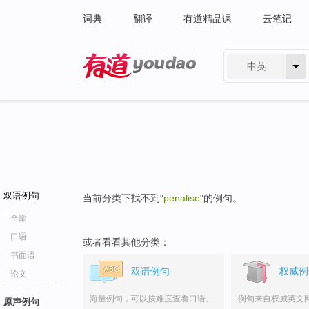
词典
翻译
有道精品课
云笔记
中英
有道 - 网易旗下搜索
双语例句
当前分类下找不到"
penalise
"的例句。
全部
口语
或者看看其他分类：
书面语
双语例句
权威例
论文
海量例句，可以按难度查看口语、
例句来自权威英文
原声例句