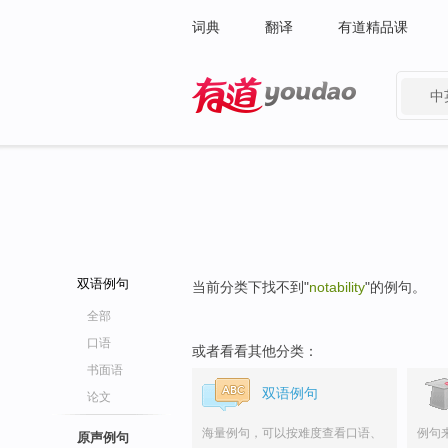
词典
翻译
有道精品课
中
有道 - 网易旗下搜索
双语例句
当前分类下找不到"
notability
"的例句。
全部
口语
或者看看其他分类：
书面语
双语例句
论文
海量例句，可以按难度查看口语、
例句
原声例句