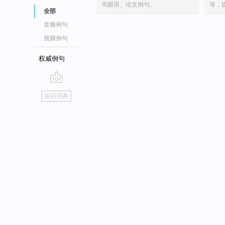
书面语、论文例句。
等，
全部
音频例句
视频例句
权威例句
go
返回词典
top