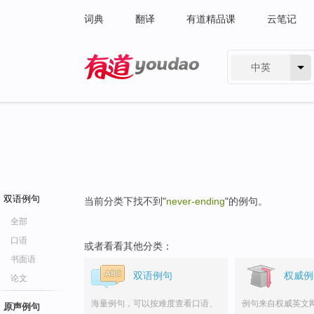
词典
翻译
有道精品课
云笔记
中英
有道 - 网易旗下搜索
双语例句
当前分类下找不到"
never-ending
"的例句。
全部
口语
或者看看其他分类：
书面语
双语例句
权威例
论文
海量例句，可以按难度查看口语、
例句来自权威英文
原声例句