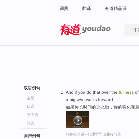
词典
翻译
有道精品课
中
有道 - 网易旗下搜索
双语例句
And if you do that over the
fullness
of
全部
a pig who walks forward.
口语
如果你长时间的这么做，你的强化和惩
书面语
论文
耶鲁公开课 - 心理学导论课程节选
原声例句