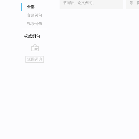
书面语、论文例句。
等，
全部
音频例句
视频例句
权威例句
go
返回词典
top