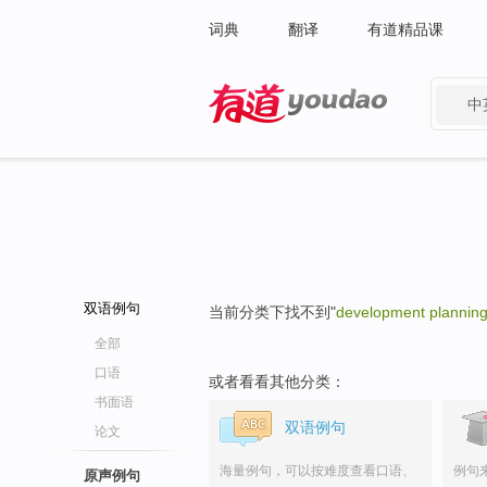
词典
翻译
有道精品课
中
有道 - 网易旗下搜索
双语例句
当前分类下找不到"
development plannin
全部
口语
或者看看其他分类：
书面语
双语例句
论文
海量例句，可以按难度查看口语、
例句
原声例句