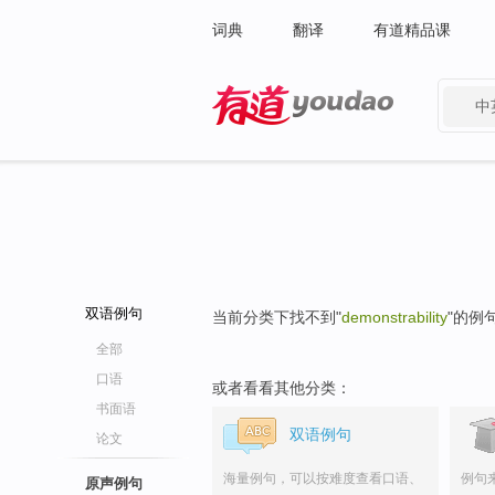
词典
翻译
有道精品课
中
有道 - 网易旗下搜索
双语例句
当前分类下找不到"
demonstrability
"的例
全部
口语
或者看看其他分类：
书面语
双语例句
论文
海量例句，可以按难度查看口语、
例句
原声例句