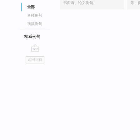
书面语、论文例句。
等，
全部
音频例句
视频例句
权威例句
go
返回词典
top