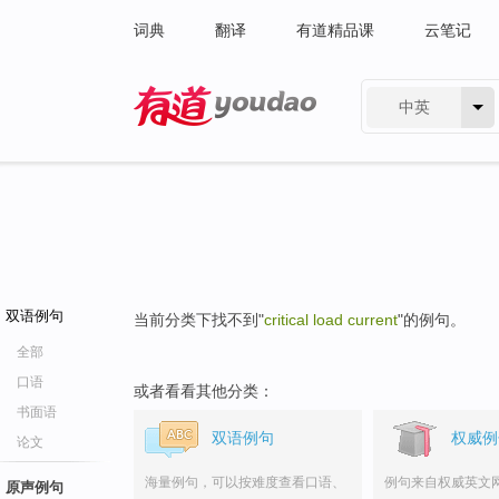
词典
翻译
有道精品课
云笔记
中英
有道 - 网易旗下搜索
双语例句
当前分类下找不到"
critical load current
"的例句。
全部
口语
或者看看其他分类：
书面语
双语例句
权威例
论文
海量例句，可以按难度查看口语、
例句来自权威英文
原声例句