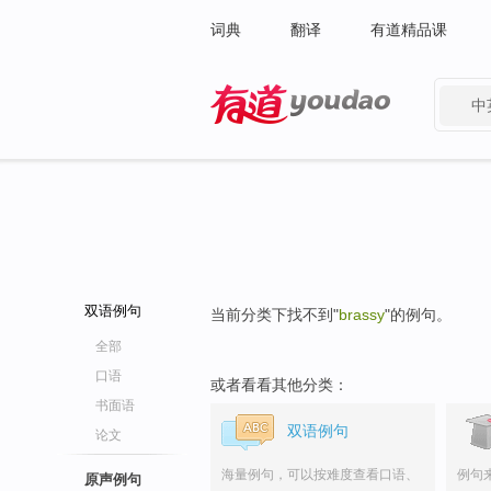
词典
翻译
有道精品课
中
有道 - 网易旗下搜索
双语例句
当前分类下找不到"
brassy
"的例句。
全部
口语
或者看看其他分类：
书面语
双语例句
论文
海量例句，可以按难度查看口语、
例句
原声例句