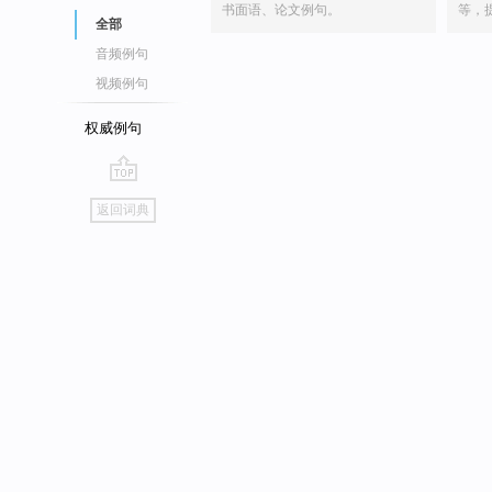
书面语、论文例句。
等，
全部
音频例句
视频例句
权威例句
go
返回词典
top