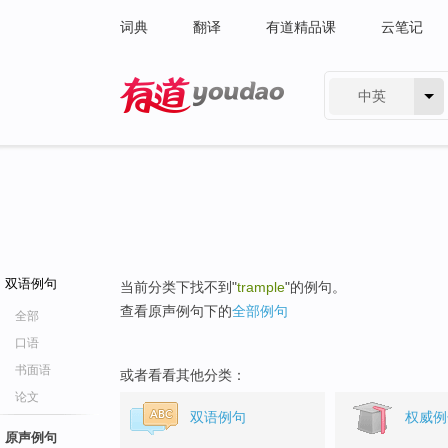
词典
翻译
有道精品课
云笔记
中英
有道 - 网易旗下搜索
双语例句
当前分类下找不到"
trample
"的例句。
查看原声例句下的
全部例句
全部
口语
书面语
或者看看其他分类：
论文
双语例句
权威例
原声例句