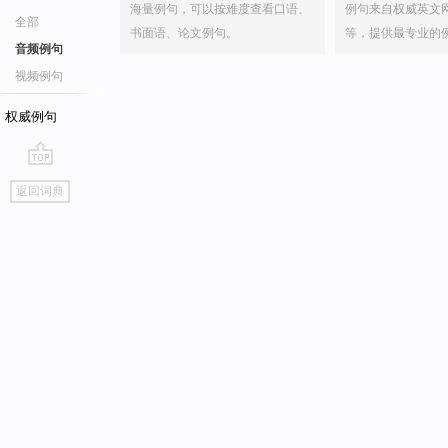
海量例句，可以按难度查看口语、
例句来自权威英文
全部
书面语、论文例句。
等，提供最专业的
音频例句
视频例句
权威例句
go
返回词典
top