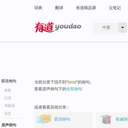
词典
翻译
有道精品课
云笔记
中英
有道 - 网易旗下搜索
双语例句
当前分类下找不到"
timid
"的例句。
查看原声例句下的
全部例句
全部
口语
书面语
或者看看其他分类：
论文
双语例句
权威例
原声例句