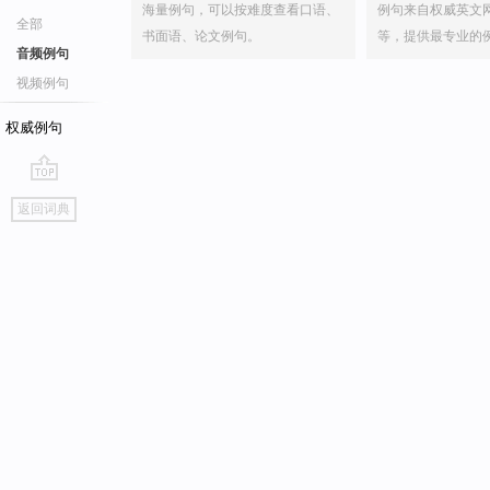
海量例句，可以按难度查看口语、
例句来自权威英文
全部
书面语、论文例句。
等，提供最专业的
音频例句
视频例句
权威例句
go
返回词典
top