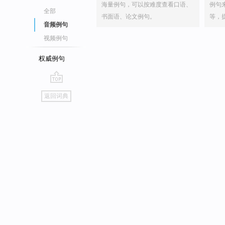
海量例句，可以按难度查看口语、
例句
全部
书面语、论文例句。
等，
音频例句
视频例句
权威例句
go
返回词典
top