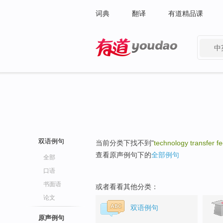
词典
翻译
有道精品课
中
有道 - 网易旗下搜索
双语例句
当前分类下找不到"
technology transfer f
查看原声例句下的
全部例句
全部
口语
书面语
或者看看其他分类：
论文
双语例句
原声例句