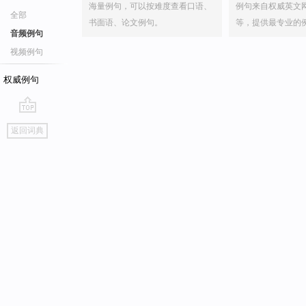
海量例句，可以按难度查看口语、
例句来自权威英文
全部
书面语、论文例句。
等，提供最专业的
音频例句
视频例句
权威例句
go
返回词典
top