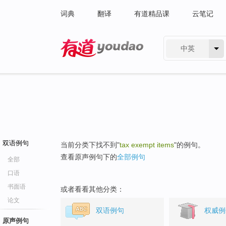
词典
翻译
有道精品课
云笔记
中英
有道 - 网易旗下搜索
双语例句
当前分类下找不到"
tax exempt items
"的例句。
查看原声例句下的
全部例句
全部
口语
书面语
或者看看其他分类：
论文
双语例句
权威例
原声例句