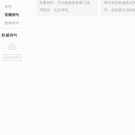
海量例句，可以按难度查看口语、
例句来自权威英文
全部
书面语、论文例句。
等，提供最专业的
音频例句
视频例句
权威例句
go
返回词典
top