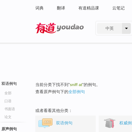
词典
翻译
有道精品课
云笔记
中英
有道 - 网易旗下搜索
双语例句
当前分类下找不到"
sniff at
"的例句。
查看原声例句下的
全部例句
全部
口语
书面语
或者看看其他分类：
论文
双语例句
权威例
原声例句