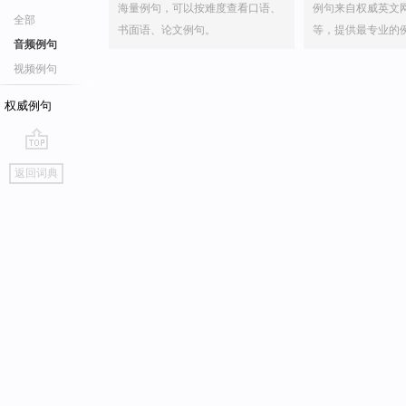
海量例句，可以按难度查看口语、
例句来自权威英文
全部
书面语、论文例句。
等，提供最专业的
音频例句
视频例句
权威例句
go
返回词典
top