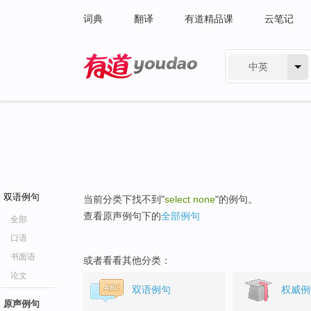
词典
翻译
有道精品课
云笔记
中英
有道 - 网易旗下搜索
双语例句
当前分类下找不到"
select none
"的例句。
查看原声例句下的
全部例句
全部
口语
书面语
或者看看其他分类：
论文
双语例句
权威例
原声例句