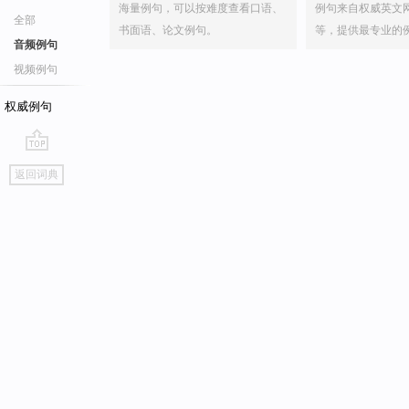
海量例句，可以按难度查看口语、
例句来自权威英文
全部
书面语、论文例句。
等，提供最专业的
音频例句
视频例句
权威例句
go
返回词典
top