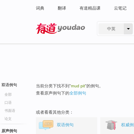
词典
翻译
有道精品课
云笔记
中英
有道 - 网易旗下搜索
双语例句
当前分类下找不到"
mud pit
"的例句。
查看原声例句下的
全部例句
全部
口语
书面语
或者看看其他分类：
论文
双语例句
权威例
原声例句