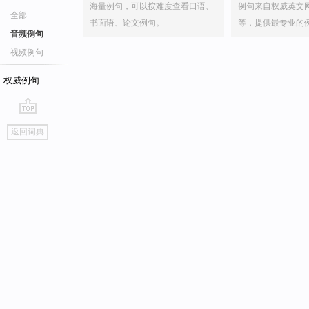
海量例句，可以按难度查看口语、
例句来自权威英文
全部
书面语、论文例句。
等，提供最专业的
音频例句
视频例句
权威例句
go
返回词典
top