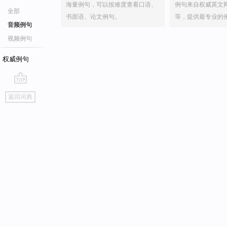
海量例句，可以按难度查看口语、
例句来自权威英文
全部
书面语、论文例句。
等，提供最专业的
音频例句
视频例句
权威例句
go
返回词典
top