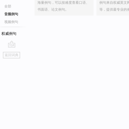
海量例句，可以按难度查看口语、
例句来自权威英文
全部
书面语、论文例句。
等，提供最专业的
音频例句
视频例句
权威例句
go
返回词典
top