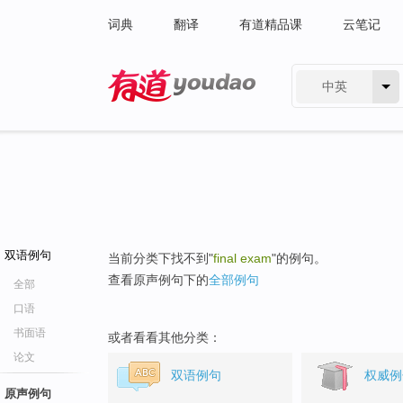
词典
翻译
有道精品课
云笔记
中英
有道 - 网易旗下搜索
双语例句
当前分类下找不到"
final exam
"的例句。
查看原声例句下的
全部例句
全部
口语
书面语
或者看看其他分类：
论文
双语例句
权威例
原声例句