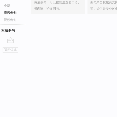
海量例句，可以按难度查看口语、
例句来自权威英文
全部
书面语、论文例句。
等，提供最专业的
音频例句
视频例句
权威例句
go
返回词典
top