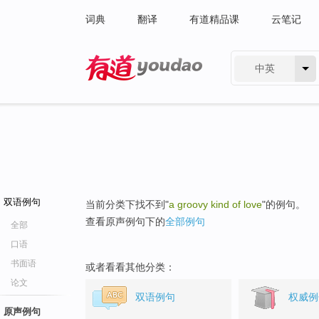
词典
翻译
有道精品课
云笔记
中英
有道 - 网易旗下搜索
双语例句
当前分类下找不到"
a groovy kind of love
"的例句。
查看原声例句下的
全部例句
全部
口语
书面语
或者看看其他分类：
论文
双语例句
权威例
原声例句