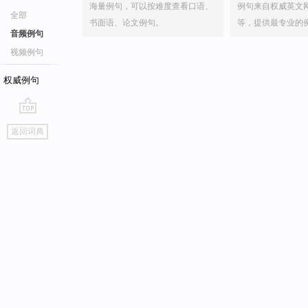
海量例句，可以按难度查看口语、
例句来自权威英文
全部
书面语、论文例句。
等，提供最专业的
音频例句
视频例句
权威例句
go
返回词典
top