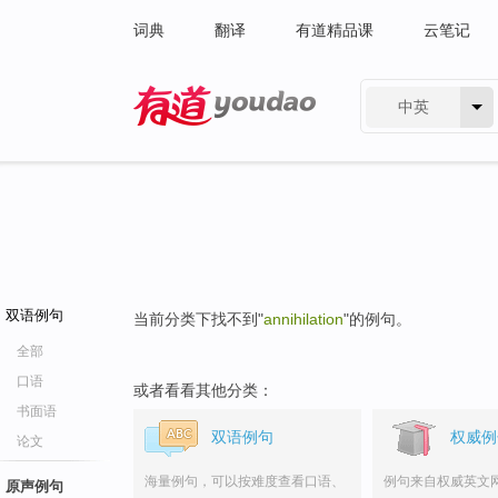
词典
翻译
有道精品课
云笔记
中英
有道 - 网易旗下搜索
双语例句
当前分类下找不到"
annihilation
"的例句。
全部
口语
或者看看其他分类：
书面语
双语例句
权威例
论文
海量例句，可以按难度查看口语、
例句来自权威英文
原声例句